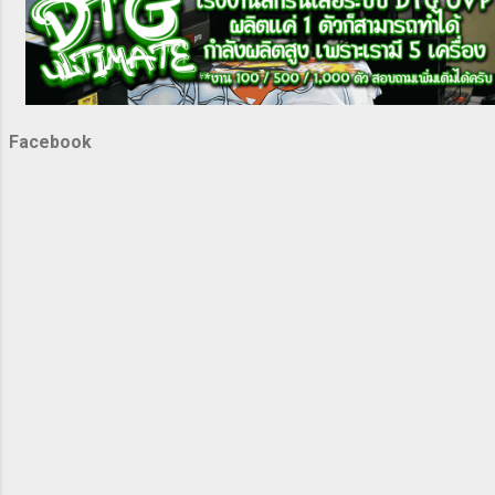
สมุทรสาคร” “สกรีนเสื้อ sublimation” “เสื้อ spu”
“เสื้อโปโล บิ๊กซี” “ผลิตเสื้อราคาส่ง 9,000 ตัว” “รับ
เสื้อผ้าจากโรงงาน pantip” “ชุดนอนโรงงานราคาส่ง”
“สกรีนเทค2003”
Facebook