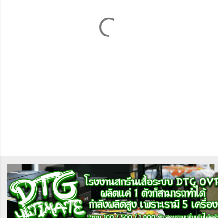
ด
เ
ห็
น