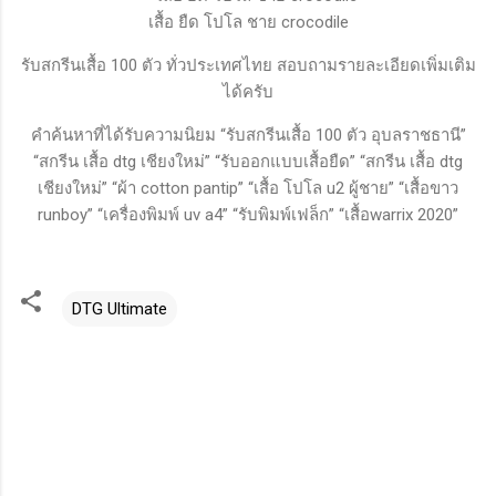
เสื้อ ยืด โปโล ชาย crocodile
รับสกรีนเสื้อ 100 ตัว ทั่วประเทศไทย สอบถามรายละเอียดเพิ่มเติม
ได้ครับ
คำค้นหาที่ได้รับความนิยม “รับสกรีนเสื้อ 100 ตัว อุบลราชธานี”
“สกรีน เสื้อ dtg เชียงใหม่” “รับออกแบบเสื้อยืด” “สกรีน เสื้อ dtg
เชียงใหม่” “ผ้า cotton pantip” “เสื้อ โปโล u2 ผู้ชาย” “เสื้อขาว
runboy” “เครื่องพิมพ์ uv a4” “รับพิมพ์เฟล็ก” “เสื้อwarrix 2020”
DTG Ultimate
ค
ว
า
ม
คิ