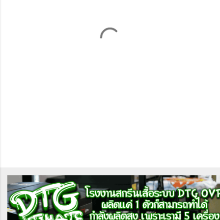
ด
เ
ห็
น