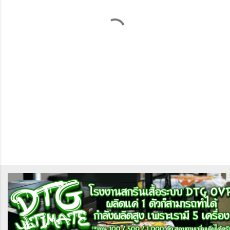
ด
เ
ห็
น